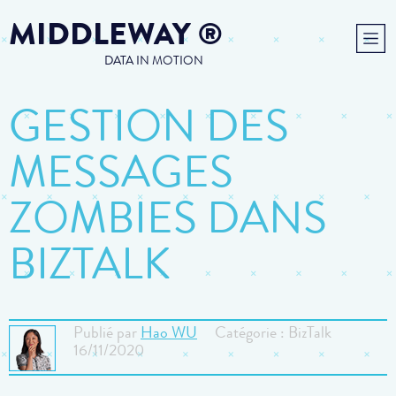
MIDDLEWAY
®
DATA IN MOTION
GESTION DES
MESSAGES
ZOMBIES DANS
BIZTALK
Publié par
Hao WU
Catégorie : BizTalk
16/11/2020