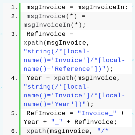
msgInvoice = msgInvoiceIn;
msgInvoice
(
*
)
 = 
msgInvoiceIn
(
*
)
;
RefInvoice = 
xpath
(
msgInvoice, 
"string(/*[local-
name()='Invoice']/*[local-
name()='Reference'])"
)
;
Year = 
xpath
(
msgInvoice, 
"string(/*[local-
name()='Invoice']/*[local-
name()='Year'])"
)
;
RefInvoice = 
"Invoice_"
 + 
Year + 
"_"
 + RefInvoice;
xpath
(
msgInvoice, 
"/*